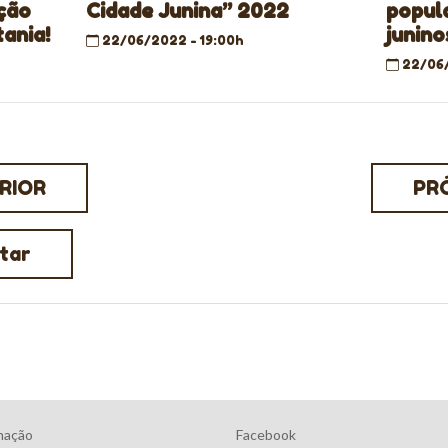
ação
Cidade Junina” 2022
popul
ania!
junino
22/06/2022 - 19:00h
22/06/
RIOR
PR
tar
mação
Facebook