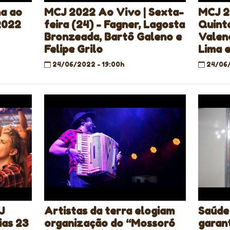
na ao
MCJ 2022 Ao Vivo | Sexta-
MCJ 2
 2022
feira (24) - Fagner, Lagosta
Quinta
Bronzeada, Bartô Galeno e
Valenç
Felipe Grilo
Lima e
24/06/2022 - 19:00h
24/06/
J
Artistas da terra elogiam
Saúde
ias 23
organização do “Mossoró
garan